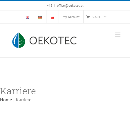
Skip
+48
|
office@oekotec.pl
to
My Account
CART
content
Karriere
Home
|
Karriere