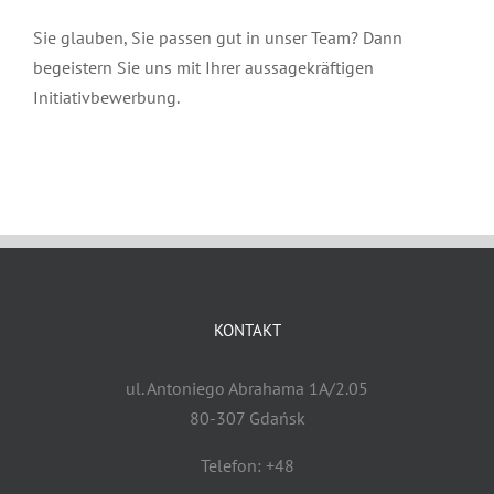
Sie glauben, Sie passen gut in unser Team? Dann
begeistern Sie uns mit Ihrer aussagekräftigen
Initiativbewerbung.
KONTAKT
ul. Antoniego Abrahama 1A/2.05
80-307 Gdańsk
Telefon: +48