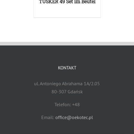
TUSKER 49 Set im Beutel
KONTAKT
ul. Antoniego Abrahama 1A/2.05
80-307 Gdańsk
Telefon: +48
Email:
office@oekotec.pl