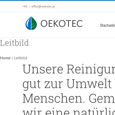
Skip
+48
|
office@oekotec.pl
to
content
Startseit
Leitbild
Home
|
Leitbild
Unsere Reinigu
gut zur Umwelt
Menschen. Gem
wir eine natürl