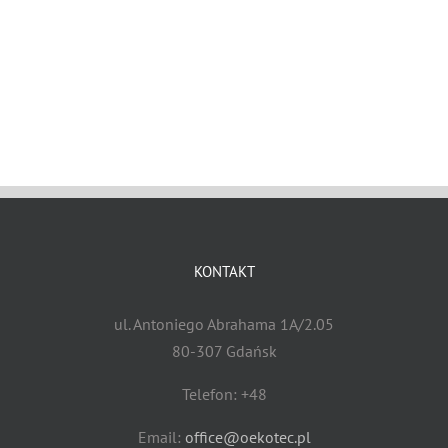
KONTAKT
ul. Antoniego Abrahama 1A/2.05
80-307 Gdańsk
Telefon: +48
Email:
office@oekotec.pl