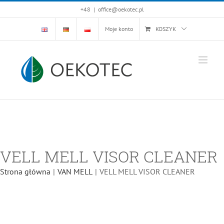
Skip
+48
|
office@oekotec.pl
to
Moje konto
KOSZYK
content
VELL MELL VISOR CLEANER
Strona główna
|
VAN MELL
|
VELL MELL VISOR CLEANER